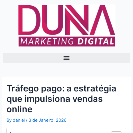
Skip
Post
to
navigation
content
Tráfego pago: a estratégia
que impulsiona vendas
online
By
daniel
/
3 de Janeiro, 2026