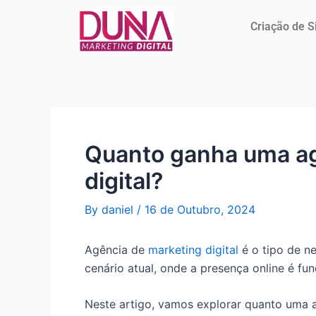
Skip
Post
to
navigation
Criação de S
content
Quanto ganha uma ag
digital?
By
daniel
/
16 de Outubro, 2024
Agência de
marketing digital
é o tipo de n
cenário atual, onde a presença online é f
Neste artigo, vamos explorar quanto uma a