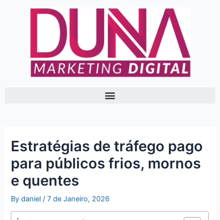
Skip
Post
to
navigation
content
Estratégias de tráfego pago
para públicos frios, mornos
e quentes
By
daniel
/
7 de Janeiro, 2026