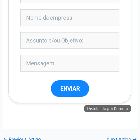
←
Previous Artigo
Next Artigo
→