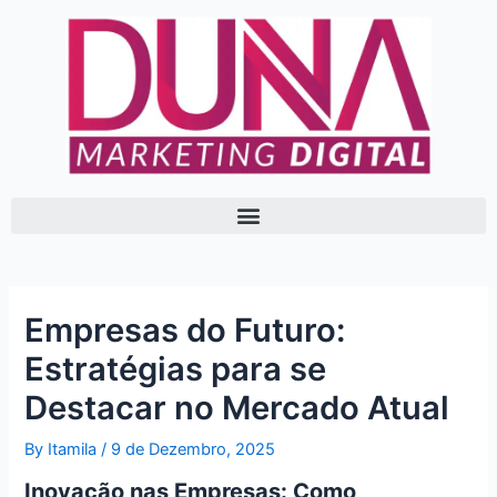
Skip
Post
to
navigation
content
Empresas do Futuro:
Estratégias para se
Destacar no Mercado Atual
By
Itamila
/
9 de Dezembro, 2025
Inovação nas Empresas: Como